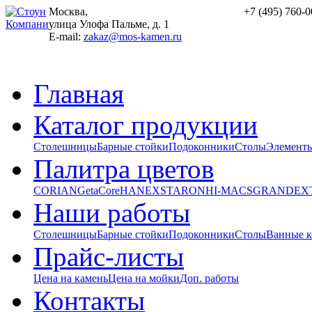
Москва,
+7 (495) 760-0
улица Улофа Пальме, д. 1
E-mail:
zakaz@mos-kamen.ru
Главная
Каталог продукции
Столешницы
Барные стойки
Подоконники
Столы
Элементы
Палитра цветов
CORIAN
GetaCore
HANEX
STARON
HI-MACS
GRANDEX
Наши работы
Столешницы
Барные стойки
Подоконники
Столы
Ванные 
Прайс-листы
Цена на камень
Цена на мойки
Доп. работы
Контакты