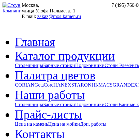
Москва,
+7 (495) 760-0
улица Улофа Пальме, д. 1
E-mail:
zakaz@mos-kamen.ru
Главная
Каталог продукции
Столешницы
Барные стойки
Подоконники
Столы
Элементы
Палитра цветов
CORIAN
GetaCore
HANEX
STARON
HI-MACS
GRANDEX
Наши работы
Столешницы
Барные стойки
Подоконники
Столы
Ванные 
Прайс-листы
Цена на камень
Цена на мойки
Доп. работы
Контакты