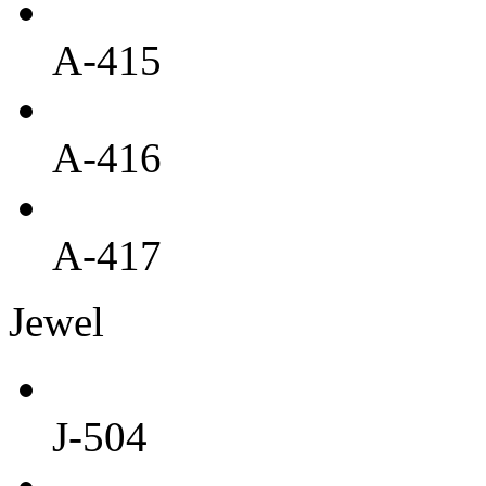
A-415
A-416
A-417
Jewel
J-504