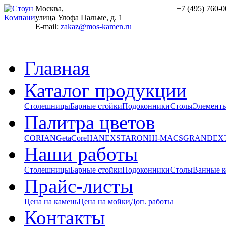
Москва,
+7 (495) 760-0
улица Улофа Пальме, д. 1
E-mail:
zakaz@mos-kamen.ru
Главная
Каталог продукции
Столешницы
Барные стойки
Подоконники
Столы
Элементы
Палитра цветов
CORIAN
GetaCore
HANEX
STARON
HI-MACS
GRANDEX
Наши работы
Столешницы
Барные стойки
Подоконники
Столы
Ванные 
Прайс-листы
Цена на камень
Цена на мойки
Доп. работы
Контакты